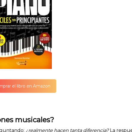
prar el libro en Amazon
iones musicales?
reguntando:
¿realmente hacen tanta diferencia?
La respu