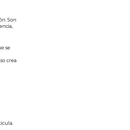
ón. Son
encia,
ue se
Eso crea
icula.