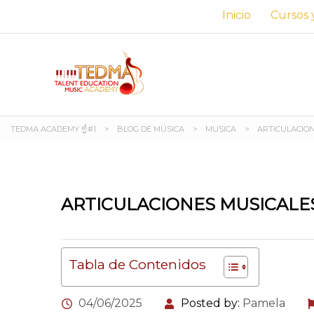
Inicio
Сursos 
TEDMA ACADEMY ☝#1
>
BLOG DE MÚSICA
>
MUSICA
>
ARTICULACION
ARTICULACIONES MUSICALES
Tabla de Contenidos
04/06/2025
Posted by:
Pamela