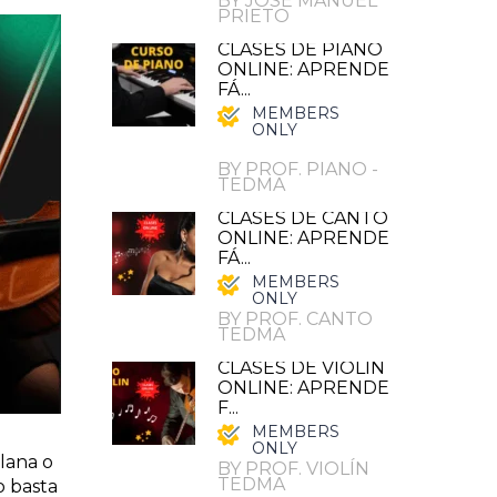
BY JOSE MANUEL
PRIETO
CLASES DE PIANO
ONLINE: APRENDE
FÁ...
MEMBERS
ONLY
BY PROF. PIANO -
TEDMA
CLASES DE CANTO
ONLINE: APRENDE
FÁ...
MEMBERS
ONLY
BY PROF. CANTO
TEDMA
CLASES DE VIOLIN
ONLINE: APRENDE
F...
MEMBERS
ONLY
lana o
BY PROF. VIOLÍN
TEDMA
o basta