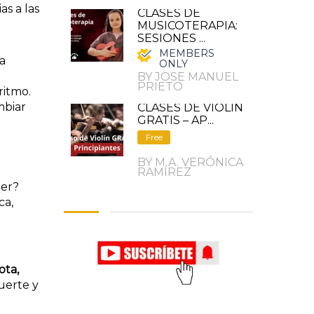
as a las
CLASES DE
MUSICOTERAPIA:
SESIONES ...
MEMBERS
a
ONLY
BY JOSE MANUEL
PRIETO
ritmo.
mbiar
CLASES DE VIOLIN
GRATIS – AP...
Free
BY M.A. VERÓNICA
RAMÍREZ
der?
ca,
ota,
uerte y