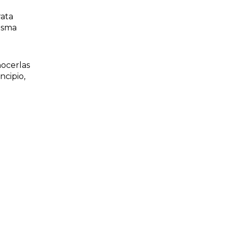
rata
misma
nocerlas
ncipio,