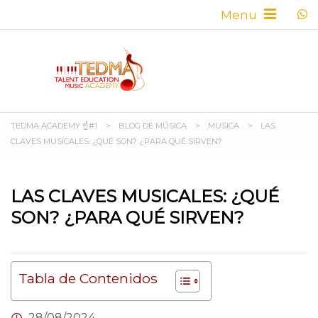
TEDMA ACADEMY ☝#1
>
BLOG DE MÚSICA
>
MUSICA
>
LAS
CLAVES MUSICALES: ¿QUÉ SON? ¿PARA QUÉ SIRVEN?
LAS CLAVES MUSICALES: ¿QUÉ
SON? ¿PARA QUÉ SIRVEN?
Tabla de Contenidos
28/08/2024