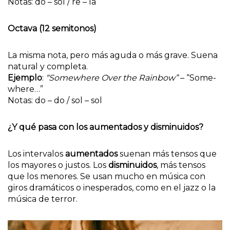
Notas: do – sol / re – la
Octava (12 semitonos)
La misma nota, pero más aguda o más grave. Suena
natural y completa.
Ejemplo
:
“Somewhere Over the Rainbow”
– “Some-
where…”
Notas: do – do / sol – sol
¿Y qué pasa con los aumentados y disminuidos?
Los intervalos
aumentados
suenan más tensos que
los mayores o justos. Los
disminuidos
, más tensos
que los menores. Se usan mucho en música con
giros dramáticos o inesperados, como en el jazz o la
música de terror.