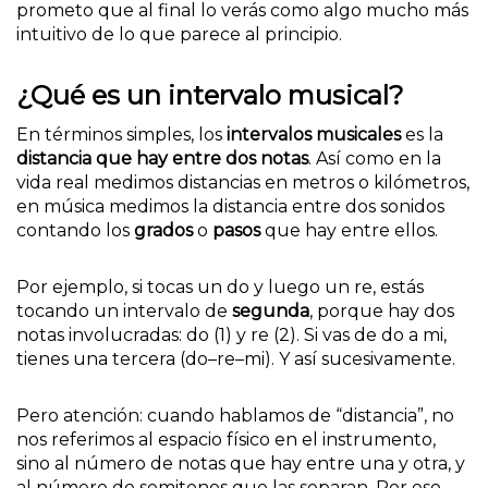
prometo que al final lo verás como algo mucho más
intuitivo de lo que parece al principio.
¿Qué es un intervalo musical?
En términos simples, los
intervalos musicales
es la
distancia que hay entre dos notas
. Así como en la
vida real medimos distancias en metros o kilómetros,
en música medimos la distancia entre dos sonidos
contando los
grados
o
pasos
que hay entre ellos.
Por ejemplo, si tocas un do y luego un re, estás
tocando un intervalo de
segunda
, porque hay dos
notas involucradas: do (1) y re (2). Si vas de do a mi,
tienes una tercera (do–re–mi). Y así sucesivamente.
Pero atención: cuando hablamos de “distancia”, no
nos referimos al espacio físico en el instrumento,
sino al número de notas que hay entre una y otra, y
al número de semitonos que las separan. Por eso