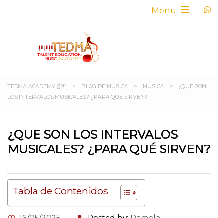
TEDMA ACADEMY ☝#1
>
BLOG DE MÚSICA
>
MUSICA
>
¿QUE SON
LOS INTERVALOS MUSICALES? ¿PARA QUÉ SIRVEN?
¿QUE SON LOS INTERVALOS
MUSICALES? ¿PARA QUÉ SIRVEN?
Tabla de Contenidos
16/05/2025
Posted by:
Pamela