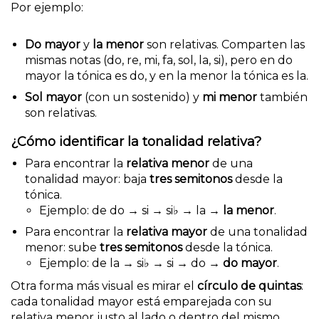
Por ejemplo:
Do mayor
y
la menor
son relativas. Comparten las
mismas notas (do, re, mi, fa, sol, la, si), pero en do
mayor la tónica es do, y en la menor la tónica es la.
Sol mayor
(con un sostenido) y
mi menor
también
son relativas.
¿Cómo identificar la tonalidad relativa?
Para encontrar la
relativa menor
de una
tonalidad mayor: baja
tres semitonos
desde la
tónica.
Ejemplo: de do → si → si♭ → la →
la menor
.
Para encontrar la
relativa mayor
de una tonalidad
menor: sube
tres semitonos
desde la tónica.
Ejemplo: de la → si♭ → si → do →
do mayor
.
Otra forma más visual es mirar el
círculo de quintas
:
cada tonalidad mayor está emparejada con su
relativa menor justo al lado o dentro del mismo